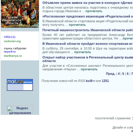
Объявлен прием заявок на участие в конкурсе «Дочки
В областном центре началась подготовка к очередному ко
отдыха города Иванова и ...
прочитать
«Ростелеком» предложил ивановцам «Родительский к
В Ивановской области стартовала акция «Родительский ко
могу получить ...
прочитать
Почетный машиностроитель Ивановской области рабо
Более 40 лет работает на предприятии Александр Бел
VRG131
грамотами администрации областного центра. Не ...
прочи
vodomer.org
В Ивановской области пройдет военно-спортивная иг
В субботу, 29 сентября, в 10.00 в Шуе на территории во
сауна сабурово
перейти
для обучающихся ...
прочитать
startbanya.ru
Открыт набор участников в Региональный центр выя
области
Для участия в «Сессионных школах» Регионального цент
направлению «Наука» ...
прочитать
Пред.
|
4
|
5
|
6
|
7
Получение новостей по RSS
koi8-r
или
1251
посетителей странички:
Дизайн и сопр