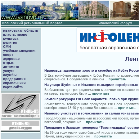
ивановский региональный портал
ивановский форум
ивановская область
власть, право
культура
религия
СМИ
учебные заведения
спорт
Лент
здоровье
отдых
автомото
Ивановцы завоевали золото и серебро на Кубке Росси
услуги
службы
В Екатеринбурге завершился Кубок России по армреслинг
предприятия
спортсменов. Победителем в личном ...
прочитать
справочники
На улице Шубиных в Иванове высадили серебристые
карта сайта
В областном центре продолжается месячник по озеленени
на средства которого были ...
прочитать
Замгенпрокурора РФ Саак Карапетян погиб при круше
Заместитель генерального прокурора РФ Саак Карапетян
октября около 18.40 у деревни Вонышево в ...
прочитать
Иваново участвует в голосовании за самый узнаваем
Город России - национальный всероссийский проект, орга
поколений, сохранения ...
прочитать
Прощание с бывшим тренером “Текстильщика” состоит
На 55-ом году жизни умер бывший игрок и тренер иванов
Яркий, атакующий игрок - он ...
прочитать