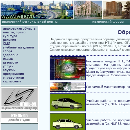
ивановский региональный портал
ивановский форум
ивановская область
Обр
власть, право
культура
На данной странице представлены образцы дизайнерс
религия
собственностью дизайн-студии при НТЦ "Итиль-95"
СМИ
студии, обращайтесь по тел. (0932) 32-91-81, e-mail:
d
учебные заведения
Список открытых проектов обновляется каждый меся
спорт
здоровье
отдых
Рекламный модуль НТЦ "Ит
автомото
компании. На данном мак
услуги
Существуют версии оформлен
службы
Макет публикуется только на
предприятия
предусмотрена. Основной фо
справочники
карта сайта
Рекламный макет коммерчес
Учебная работа по програ
автомобиля (1), NURBS-кривые
Учебная работа по програ
автомобиля (2), NURBS-кривы