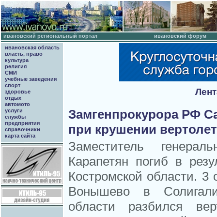
ивановский региональный портал
ивановский форум
ивановская область
власть, право
культура
религия
СМИ
учебные заведения
спорт
Лент
здоровье
отдых
автомото
Замгенпрокурора РФ Са
услуги
службы
предприятия
при крушении вертолет
справочники
карта сайта
Заместитель генерал
Карапетян погиб в резу
Костромской области. 3 
Вонышево в Солигали
области разбился вер