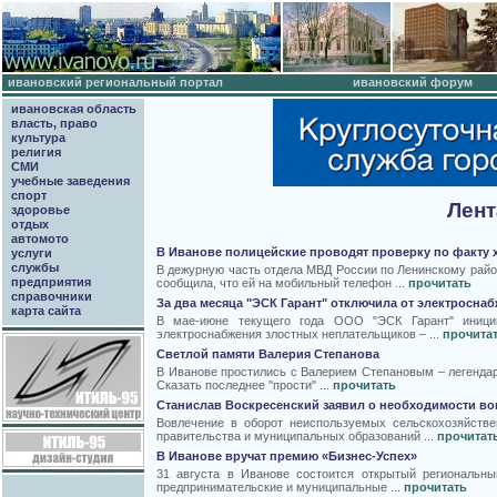
ивановский региональный портал
ивановский форум
ивановская область
власть, право
культура
религия
СМИ
учебные заведения
спорт
Лент
здоровье
отдых
автомото
В Иванове полицейские проводят проверку по факту 
услуги
службы
В дежурную часть отдела МВД России по Ленинскому райо
предприятия
сообщила, что ей на мобильный телефон ...
прочитать
справочники
За два месяца "ЭСК Гарант" отключила от электроснаб
карта сайта
В мае-июне текущего года ООО "ЭСК Гарант" иници
электроснабжения злостных неплательщиков – ...
прочита
Светлой памяти Валерия Степанова
В Иванове простились с Валерием Степановым – легендар
Сказать последнее "прости" ...
прочитать
Станислав Воскресенский заявил о необходимости во
Вовлечение в оборот неиспользуемых сельскохозяйстве
правительства и муниципальных образований ...
прочитат
В Иванове вручат премию «Бизнес-Успех»
31 августа в Иванове состоится открытый региональны
предпринимательские и муниципальные ...
прочитать