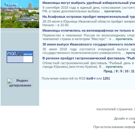
Ивановцы могут выбрать удобный избирательный учас
9 сентября 2018 года в единый день голосования состоят
РФ, а также дополнительные выборы ...
прочитать
На Асафовых островах пройдет межрегиональный ту
28-29 июля в Юрьевце Ивановской области пройдет межре
Начало – в 10.00.
Ивановцы отличились на веломарафонах не только в
Первенство и чемпионат России по велосипедному спорт
чемпионат страны в категории "Мастерс" - в ...
прочитать
30 июня выпуск Ивановского государственного полит
30 июня 2018 года состоится очередной выпуск од
государственного политехнического университета. ...
проч
В регионе пройдет гастрономический фестиваль "Ры
Областной гастрономический фестиваль "Рыбный день в Ю
города Юрьевец (местечко Курени). В ...
прочитать
Пред.
|
8
|
9
|
10
|
11
Получение новостей по RSS
koi8-r
или
1251
посетителей странички:
Дизайн и сопр
При использовании информ