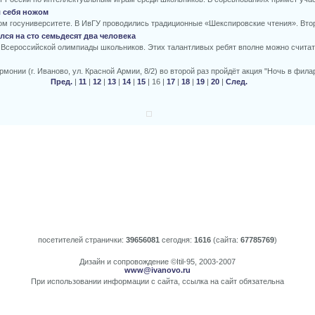
л себя ножом
ом госуниверситете. В ИвГУ проводились традиционные «Шекспировские чтения». Второ
ся на сто семьдесят два человека
а Всероссийской олимпиады школьников. Этих талантливых ребят вполне можно считат
рмонии (г. Иваново, ул. Красной Армии, 8/2) во второй раз пройдёт акция "Ночь в фила
Пред.
|
11
|
12
|
13
|
14
|
15
| 16 |
17
|
18
|
19
|
20
|
След.
посетителей странички:
39656081
сегодня:
1616
(сайта:
67785769
)
Дизайн и сопровождение ©Itil-95, 2003-2007
www@ivanovo.ru
При использовании информации с сайта, ссылка на сайт обязательна