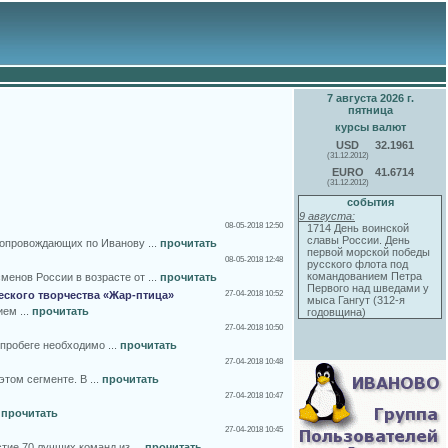
7 августа 2026 г.
пятница
курсы валют
USD
32.1961
(31.12.2012)
EURO
41.6714
(31.12.2012)
события
9 августа:
08-05-2018 12:50
1714 День воинской
славы России. День
сопровождающих по Иванову ...
прочитать
первой морской победы
08-05-2018 12:48
русского флота под
командованием Петра
енов России в возрасте от ...
прочитать
Первого над шведами у
еского творчества «Жар-птица»
27-04-2018 10:52
мыса Гангут (312-я
ем ...
прочитать
годовщина)
27-04-2018 10:50
пробеге необходимо ...
прочитать
27-04-2018 10:48
том сегменте. В ...
прочитать
27-04-2018 10:47
.
прочитать
27-04-2018 10:45
тие 70 лучших команд из ...
прочитать