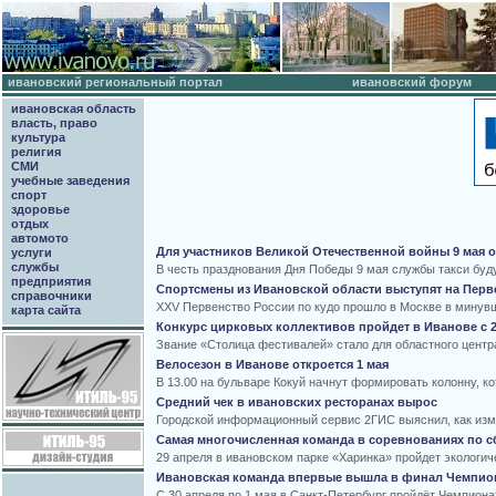
ивановский региональный портал
ивановский форум
ивановская область
власть, право
культура
религия
СМИ
учебные заведения
спорт
здоровье
отдых
автомото
Для участников Великой Отечественной войны 9 мая о
услуги
службы
В честь празднования Дня Победы 9 мая службы такси буд
предприятия
Спортсмены из Ивановской области выступят на Перв
справочники
XXV Первенство России по кудо прошло в Москве в минувше
карта сайта
Конкурс цирковых коллективов пройдет в Иванове с 2
Звание «Столица фестивалей» стало для областного центра 
Велосезон в Иванове откроется 1 мая
В 13.00 на бульваре Кокуй начнут формировать колонну, ко
Средний чек в ивановских ресторанах вырос
Городской информационный сервис 2ГИС выяснил, как измен
Самая многочисленная команда в соревнованиях по с
29 апреля в ивановском парке «Харинка» пройдет экологиче
Ивановская команда впервые вышла в финал Чемпион
С 30 апреля по 1 мая в Санкт-Петербург пройдёт Чемпиона