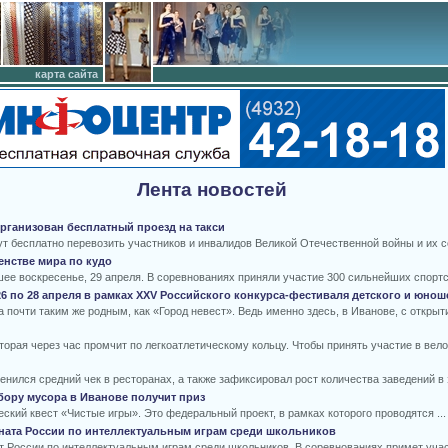
карта сайта
Лента новостей
рганизован бесплатный проезд на такси
ут бесплатно перевозить участников и инвалидов Великой Отечественной войны и их 
енстве мира по кудо
е воскресенье, 29 апреля. В соревнованиях приняли участие 300 сильнейших спортсм
6 по 28 апреля в рамках XXV Российского конкурса-фестиваля детского и юнош
почти таким же родным, как «Город невест». Ведь именно здесь, в Иванове, с открыти
торая через час промчит по легкоатлетическому кольцу. Чтобы принять участие в вело
ился средний чек в ресторанах, а также зафиксировал рост количества заведений в э
бору мусора в Иванове получит приз
ский квест «Чистые игры». Это федеральный проект, в рамках которого проводятся ..
ата России по интеллектуальным играм среди школьников
т России по интеллектуальным играм среди школьников. В соревнованиях примет учас