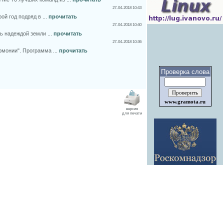
27-04-2018 10:43
й год подряд в ...
прочитать
27-04-2018 10:40
ь надеждой земли ...
прочитать
27-04-2018 10:36
рмонии". Программа ...
прочитать
Проверка слова
www.gramota.ru
версия
для печати