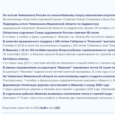
По итогам Чемпионата России по конькобежному спорту ивановская спортсм
Воспитанницы областной спортивной школы «Спартак» Елена Сохрякова и Анна Опыт
Подведены итоги Чемпионата Ивановской области по бадминтону
радиционный чемпионат Ивановской области по бадминтону прошёл 28 октября в ст
Областное отделение Союза художников России отмечает 85-летие
В четверг, 1 ноября, в Доме художника (г. Иваново, пр. Ленина,45) состоятся торж
В качестве музыкального подарка к 100-летию Губернии в "Классике" выст
8 ноября в 18.30 в качестве музыкального подарка к 100-летию Губернии в зале "К
В Иваново с 10 по 154 октября прошли Всероссийские соревнования по пуле
10-12октября 2018 г. в Иваново прошли Всероссийские соревнования по стрельбе 
Автобусы опасны
Сто сорок семь ДТП с участием автобусов произошло в нашей области с начала года
В южных направлениях из аэропорта "Иваново" перевезено почти 10 тысяч п
В аэропорту "Иваново" подвели итоги летней полетной программы. В этом году в Со
На Чемпионат Ивановской области по всестилевому каратэ съедутся спортсм
В воскресенье, 7 октября, в физкультурно-оздоровительном комплексе «Факел» (г. И
Деревянную Успенскую церковь восстановят в Иванове к концу 2020 года
Старую деревянную церковь в Иванове восстановят к декабрю 2020 года. Напомним, 
В отдельных районах Иванова возможны отключения тепла и горячей воды
Компания «Т Плюс» запустила в работу в Иванове две перекачивающие насосные ст
Получение новостей по RSS
koi8-r
или
1251