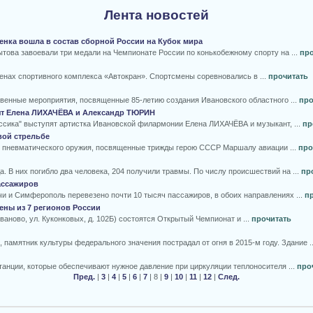
Лента новостей
енка вошла в состав сборной России на Кубок мира
ова завоевали три медали на Чемпионате России по конькобежному спорту на ...
про
енах спортивного комплекса «Автокран». Спортсмены соревновались в ...
прочитать
ественные мероприятия, посвященные 85-летию создания Ивановского областного ...
про
упят Елена ЛИХАЧЁВА и Александр ТЮРИН
лассика" выступят артистка Ивановской филармонии Елена ЛИХАЧЁВА и музыкант, ...
пр
вой стрельбе
из пневматического оружия, посвященные трижды герою СССР Маршалу авиации ...
про
. В них погибло два человека, 204 получили травмы. По числу происшествий на ...
пр
ассажиров
чи и Симферополь перевезено почти 10 тысяч пассажиров, в обоих направлениях ...
п
ены из 7 регионов России
ваново, ул. Куконковых, д. 102Б) состоятся Открытый Чемпионат и ...
прочитать
памятник культуры федерального значения пострадал от огня в 2015-м году. Здание .
анции, которые обеспечивают нужное давление при циркуляции теплоносителя ...
про
Пред.
|
3
|
4
|
5
|
6
|
7
| 8 |
9
|
10
|
11
|
12
|
След.