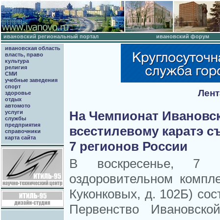
ивановский региональный портал
ивановский форум
ивановская область
власть, право
культура
религия
СМИ
учебные заведения
спорт
Лент
здоровье
отдых
автомото
На Чемпионат Ивановск
услуги
службы
предприятия
всестилевому каратэ с
справочники
карта сайта
7 регионов России
В воскресенье, 7 о
оздоровительном компле
Куконковых, д. 102Б) со
Первенство Ивановско