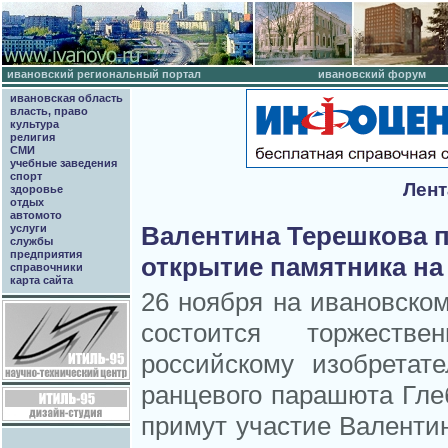
ивановский региональный портал
ивановский форум
ивановская область
власть, право
культура
религия
СМИ
учебные заведения
спорт
Лент
здоровье
отдых
автомото
Валентина Терешкова п
услуги
службы
предприятия
открытие памятника на
справочники
карта сайта
26 ноября на ивановско
состоится торжестве
российскому изобретат
ранцевого парашюта Гле
примут участие Валенти