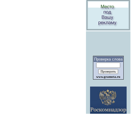
Проверка слова
www.gramota.ru