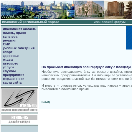
ивановский региональный портал
ивановский форум
ивановская область
власть, право
культура
религия
СМИ
учебные заведения
спорт
здоровье
отдых
автомото
По просьбам ивановцев авангардную ёлку с площади
услуги
службы
Необычную светодиодную ёлку авторского дизайна, проз
предприятия
ивановским предпринимателем. На площади ее установили
решение городских властей, как бы стилистически оно ни 
справочники
карта сайта
И власть, что называется, услышала глас народа – аванга
выяснится в ближайшее время.
назад