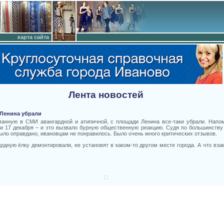
карта сайта
Лента новостей
 Ленина убрали
ванную в СМИ авангардной и атипичной, с площади Ленина все-таки убрали. Напо
 17 декабря – и это вызвало бурную общественную реакцию. Судя по большинству 
было оправдано, ивановцам не понравилось. Было очень много критических отзывов.
рдную ёлку демонтировали, ее установят в каком-то другом месте города. А что взам