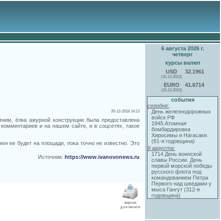
6 августа 2026 г.
четверг
курсы валют
USD
32.1961
(31.12.2012)
EURO
41.6714
(31.12.2012)
события
сегодня:
День железнодорожных
20-12-2018 14:13
войск РФ
мним, ёлка ажурной конструкции была предоставлена
1945 Атомная
комментариев и на нашем сайте, и в соцсетях, такое
бомбардировка
Хиросимы и Нагасаки.
(81-я годовщина)
ен ее будет на площади, пока точно не известно. Это
9 августа:
1714 День воинской
Источник:
https://www.ivanovonews.ru
славы России. День
первой морской победы
русского флота под
командованием Петра
Первого над шведами у
мыса Гангут (312-я
годовщина)
версия
для печати