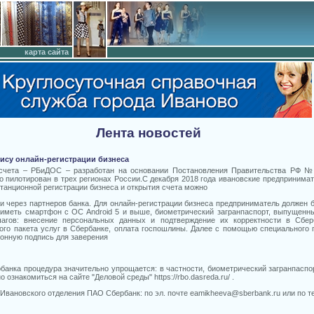
карта сайта
Лента новостей
ису онлайн-регистрации бизнеса
 счета – РБиДОС – разработан на основании Постановления Правительства РФ №
 пилотирован в трех регионах России.С декабря 2018 года ивановские предпринима
танционной регистрации бизнеса и открытия счета можно
ли через партнеров банка. Для онлайн-регистрации бизнеса предприниматель должен
иметь смартфон с OC Android 5 и выше, биометрический загранпаспорт, выпущенны
шагов: внесение персональных данных и подтверждение их корректности в Сбе
ого пакета услуг в Сбербанке, оплата госпошлины. Далее с помощью специального 
ронную подпись для заверения
банка процедура значительно упрощается: в частности, биометрический загранпаспо
ознакомиться на сайте "Деловой среды" https://rbo.dasreda.ru/ .
ановского отделения ПАО Сбербанк: по эл. почте eamikheeva@sberbank.ru или по те