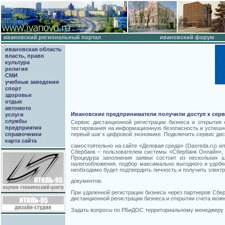
ивановский региональный портал
ивановский форум
ивановская область
власть, право
культура
религия
СМИ
учебные заведения
спорт
здоровье
отдых
автомото
Ивановские предприниматели получили доступ к серв
услуги
службы
Сервис дистанционной регистрации бизнеса и открытия
предприятия
тестирования на информационную безопасность и успешно
первый шаг к цифровой экономике. Подключить сервис дис
справочники
карта сайта
самостоятельно на сайте «Деловая среда» (Dasreda.ru) и
Сбербанк – пользователем системы «Сбербанк Онлайн», 
Процедура заполнения заявки состоит из нескольких 
налогообложения, подбор максимально выгодного и удобн
необходимо будет подтвердить личность и получить элект
документов.
При удаленной регистрации бизнеса через партнеров Сбер
дистанционной регистрации бизнеса и открытии счета можно 
Задать вопросы по РБиДОС территориальному менеджеру Ив