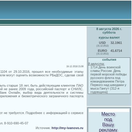
8 августа 2026 г.
суббота
курсы валют
USD
32.1961
(31.12.2012)
EURO
41.6714
(31.12.2012)
события
9 августа:
18-12-2018 21:08
1714 День воинской
славы России. День
1104 от 29.10.2016, прошел все необходимые этапы
первой морской победы
тели могут оценить возможности РБиДОС, сделав свой
русского флота под
командованием Петра
Первого над шведами у
 быть старше 18 лет, быть действующим клиентом ПАО
мыса Гангут (312-я
й не ранее 2009 года, российский паспорт и СНИЛС.
годовщина)
рбанк Онлайн, выбор вида деятельности и системы
приложения и биометрического заграничного паспорта
рт не требуется. Подробнее с информацией о сервисе
л. 8-910-690-45-07
Источник:
http://my-ivanovo.ru