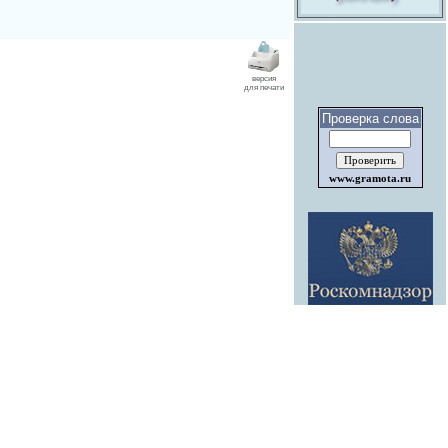
версия
для печати
Проверка слова
www.gramota.ru