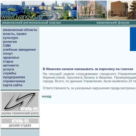
ивановский региональный портал
ивановский форум
ивановская область
власть, право
культура
религия
СМИ
учебные заведения
спорт
здоровье
отдых
автомото
В Иванове начали наказывать за парковку на газонах
услуги
службы
На текущей неделе сотрудниками городского Управлени
предприятия
Икрянистовой, проспекта Ленина в Иванове. Проверяющи
города. Всего, по данным Управления, было выявлено 20 т
справочники
карта сайта
Ответственность за указанные нарушения предусмотрена в
назад