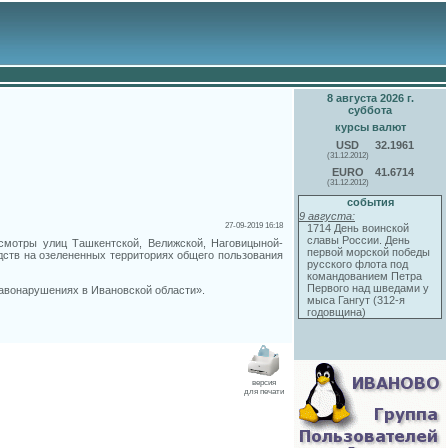
8 августа 2026 г.
суббота
курсы валют
USD
32.1961
(31.12.2012)
EURO
41.6714
(31.12.2012)
события
9 августа:
27-09-2019 16:18
1714 День воинской
славы России. День
смотры улиц Ташкентской, Велижской, Наговицыной-
первой морской победы
ств на озелененных территориях общего пользования
русского флота под
командованием Петра
Первого над шведами у
равонарушениях в Ивановской области».
мыса Гангут (312-я
годовщина)
версия
для печати