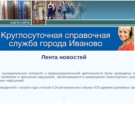
карта сайта
Лента новостей
я муниципального контроля и правоохранительной деятельности были проведены о
е выявляли и пресекали нарушения, заключающиеся в размещении транспортных сред
аких нарушений.
веденной с начала года статьей 6.24 регионального закона «Об административных п