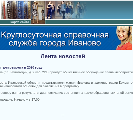
карта сайта
Лента новостей
 для ремонта в 2020 году
ра (пл. Революции, д.6, каб. 221) пройдет общественное обсуждение плана мероприят
порта Ивановской области, представители мэрии Иванова и администрации Кохмы о
и ивановцами объекты для включения в программу.
 основу взяты результаты диагностики их состояния, а также обращения жителей регио
лающие. Начало – в 17.00.