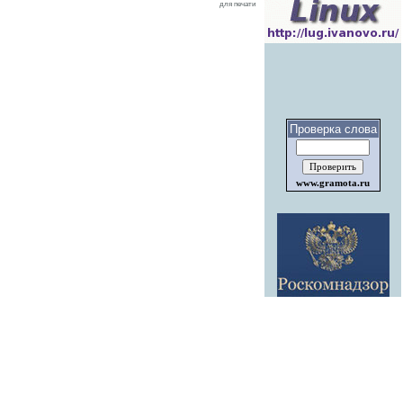
для печати
Проверка слова
www.gramota.ru