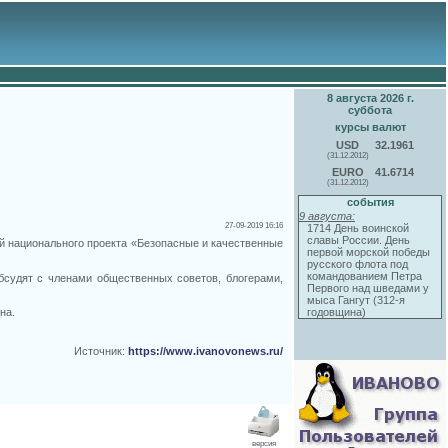
8 августа 2026 г.
суббота
курсы валют
USD
32.1961
(31.12.2012)
EURO
41.6714
(31.12.2012)
события
9 августа:
27-09-2019 16:16
1714 День воинской
славы России. День
ий национального проекта «Безопасные и качественные
первой морской победы
русского флота под
командованием Петра
бсудят с членами общественных советов, блогерами,
Первого над шведами у
мыса Гангут (312-я
годовщина)
на.
Источник:
https://www.ivanovonews.ru/
версия