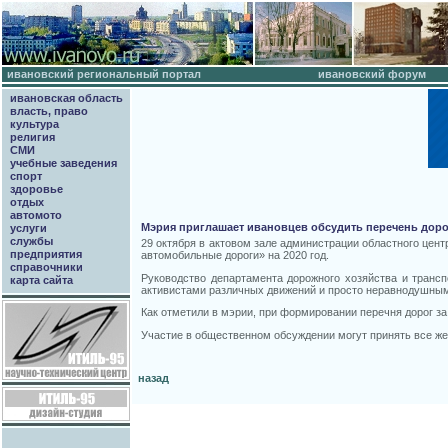
ивановский региональный портал
ивановский форум
ивановская область
власть, право
культура
религия
СМИ
учебные заведения
спорт
здоровье
отдых
автомото
Мэрия приглашает ивановцев обсудить перечень дорог
услуги
службы
29 октября в актовом зале администрации областного цент
предприятия
автомобильные дороги» на 2020 год.
справочники
Руководство департамента дорожного хозяйства и транс
карта сайта
активистами различных движений и просто неравнодушным
Как отметили в мэрии, при формировании перечня дорог за
Участие в общественном обсуждении могут принять все же
назад