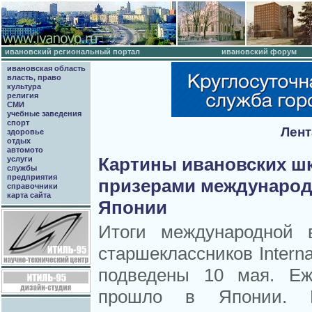
ивановский региональный портал
ивановский форум
ивановская область
власть, право
культура
религия
СМИ
учебные заведения
спорт
Лент
здоровье
отдых
автомото
Картины ивановских ш
услуги
службы
предприятия
призерами международ
справочники
карта сайта
Японии
Итоги международной 
старшеклассников Internat
подведены 10 мая. Еж
прошло в Японии. В