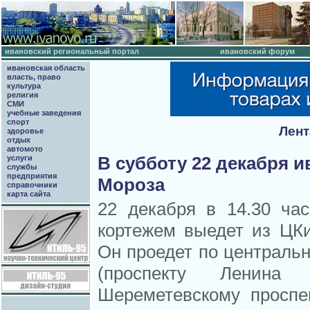
ивановский региональный портал
ивановский форум
ивановская область
власть, право
культура
религия
СМИ
учебные заведения
спорт
Лент
здоровье
отдых
автомото
В субботу 22 декабря 
услуги
службы
предприятия
Мороза
справочники
карта сайта
22 декабря в 14.30 ч
кортежем выедет из ЦКи
Он проедет по централь
(проспекту Ленин
Шереметевскому просп