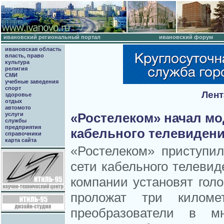
ивановский региональный портал
ивановский форум
ивановская область
власть, право
культура
религия
СМИ
учебные заведения
спорт
Лент
здоровье
отдых
автомото
«Ростелеком» начал м
услуги
службы
предприятия
кабельного телевидени
справочники
карта сайта
«Ростелеком» приступи
сети кабельного телеви
компании установят гол
проложат три киломе
преобразователи в мн