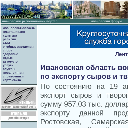
ивановский региональный портал
ивановский форум
ивановская область
власть, право
культура
религия
СМИ
учебные заведения
спорт
Лент
здоровье
отдых
автомото
Ивановская область во
услуги
службы
предприятия
по экспорту сыров и т
справочники
карта сайта
По состоянию на 19 ав
экспорт сыров и творо
сумму 957,03 тыс. долла
экспорту данной про
Ростовская, Самарск